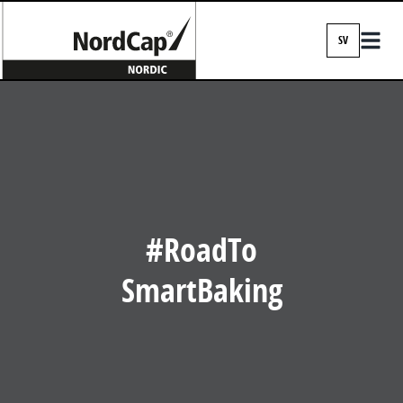
SV
EN
DA
FI
IS
NO
#RoadTo
SV
SmartBaking