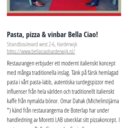
Pasta, pizza & vinbar Bella Ciao!
Strandboulevard west 2-6, Harderwijk
https://www.bellaciaoharderwijk.nl/
Restaurangen erbjuder ett modernt italienskt koncept
med många traditionella inslag. Tänk på färsk hemlagad
pasta i vårt pasta-labb, autentiska surdegspizzor med
influenser från hela världen och traditionellt italienskt
kaffe från nymalda bönor. Omar Dahak (Michelinstjärna
*) känd från restaurangerna de Boterlap har under
handledning av Moretti LAB utvecklat sitt pizzakoncept. I