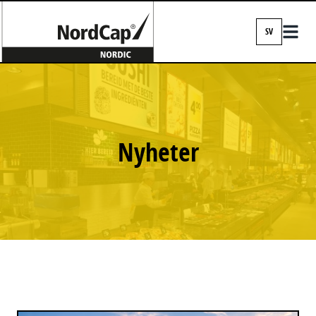
SV
EN
DA
FI
IS
Nyheter
NO
SV