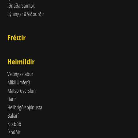
Iðnaðarsamtök
Sýningar & Viðburðir
Fréttir
Heimildir
Veitingastaður
Mikil Umferð
Matvöruverslun
Barir
Heilbrigðisþjónusta
Bakarí
Kjötbúð
Ísbúðir