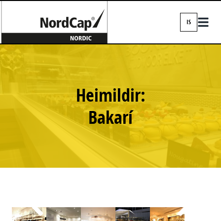
IS
EN
DA
FI
Heimildir:
IS
Bakarí
NO
SV