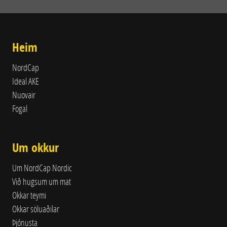
Heim
NordCap
Ideal AKE
Nuovair
Fogal
Um okkur
Um NordCap Nordic
Við hugsum um mat
Okkar teymi
Okkar söluaðilar
Þjónusta