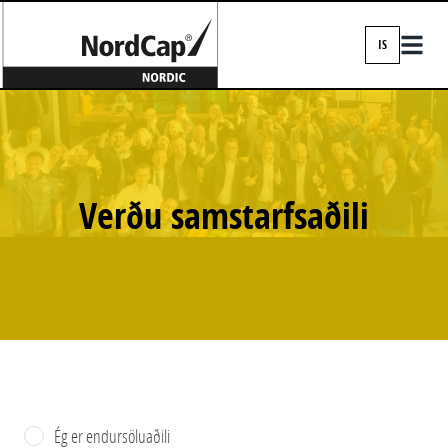
IS
EN
DA
FI
IS
Verðu samstarfsaðili
NO
SV
Ég er endursöluaðili