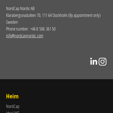
NordCap Nordic AB
Klarabergsviadukten 70, 111 64 Stockholm (By appointment only)
Sweden
Phone number: +46 8 506 361 50
info@nordcapnordic.com
Heim
NordCap