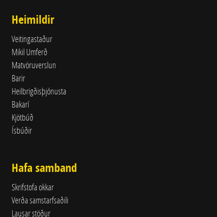
Heimildir
Veitingastaður
Mikil Umferð
Matvöruverslun
Barir
Heilbrigðisþjónusta
Bakarí
Kjötbúð
Ísbúðir
Hafa samband
Skrifstofa okkar
Verða samstarfsaðili
Lausar stöður