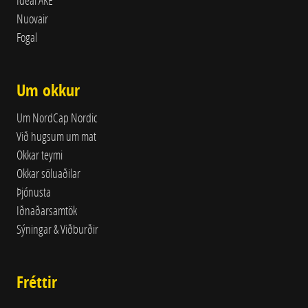
Ideal AKE
Nuovair
Fogal
Um okkur
Um NordCap Nordic
Við hugsum um mat
Okkar teymi
Okkar söluaðilar
Þjónusta
Iðnaðarsamtök
Sýningar & Viðburðir
Fréttir