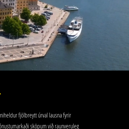
T
heldur fjölbreytt úrval lausna fyrir
jónustumarkaði sköpum við raunveruleg