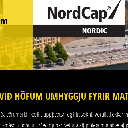
um
VIÐ HÖFUM UMHYGGJU FYRIR MA
örumerki í kæli-, uppþvotta- og hitatækni. Vörulisti okkar inni
ni og smásölu hönnun. Með djúpar rætur á alþjóðlegum matvælaþ