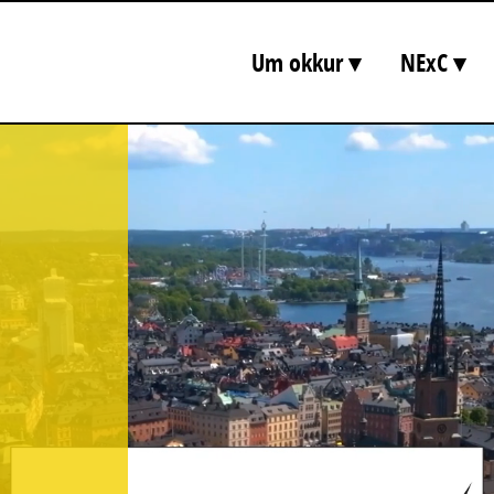
Um okkur ▾
NExC ▾