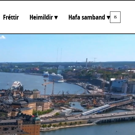
Fréttir
Heimildir ▾
Hafa samband ▾
IS
EN
DA
FI
IS
NO
SV