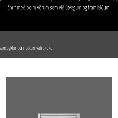
áhrif með þeim vörum sem við útvegum og framleiðum.
 samþykkir þú notkun vafrakaka.