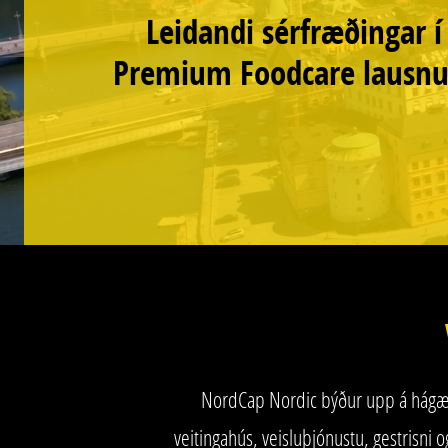
Leidandi sérfræðingar í
Premium Foodcare lausn
NordCap Nordic býður upp á hágæða v
veitingahús, veisluþjónustu, gestris