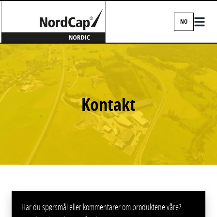
NO
EN
DA
FI
IS
Kontakt
NO
SV
Har du spørsmål eller kommentarer om produktene våre?