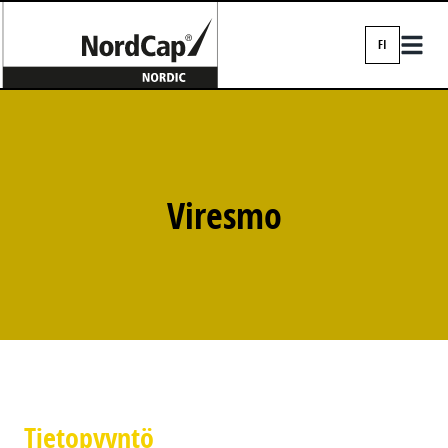
FI
EN
DA
FI
IS
Viresmo
NO
SV
Tietopyyntö