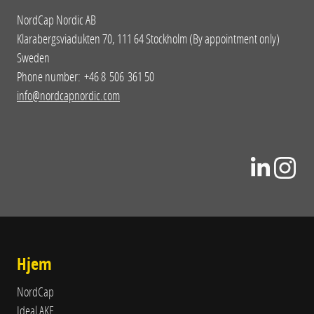
NordCap Nordic AB
Klarabergsviadukten 70, 111 64 Stockholm (By appointment only)
Sweden
Phone number: +46 8 506 361 50
info@nordcapnordic.com
Hjem
NordCap
Ideal AKE