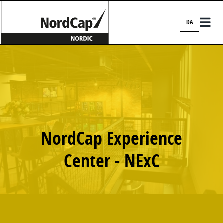
DA
EN
DA
FI
IS
NO
NordCap Experience
SV
Center - NExC